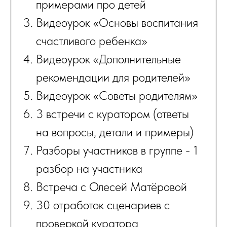
примерами про детей
Видеоурок «Основы воспитания
счастливого ребенка»
Видеоурок «Дополнительные
рекомендации для родителей»
Видеоурок «Советы родителям»
3 встречи с куратором (ответы
на вопросы, детали и примеры)
Разборы участников в группе - 1
разбор на участника
Остались вопросы?
Встреча с Олесей Матёровой
НАПИШИТЕ НАМ
30 отработок сценариев с
Номер службы заботы
Олеси Матёровой:
проверкой куратора
+79099841720