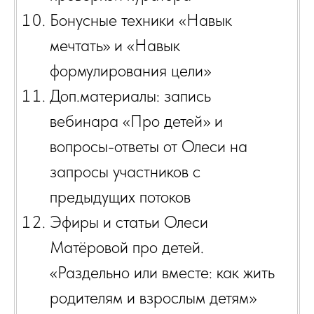
+79099841770
Бонусные техники «Навык
Политика конфиденциальности
мечтать» и «Навык
Пользовательское соглашение
Согласие на обработку персональных данных
формулирования цели»
Согласие на получение рассылки
Оферта
Доп.материалы: запись
Оферта РИМП
ИП Матерова Олеся Михайловна
вебинара «Про детей» и
ИНН 381 607 119 375
ОГРН 314 222 328 100 092
Юр.адрес: 123423, г. Москва, ул. Нижние Мневники, д. 7
вопросы-ответы от Олеси на
запросы участников с
предыдущих потоков
Эфиры и статьи Олеси
Матёровой про детей.
«Раздельно или вместе: как жить
родителям и взрослым детям»